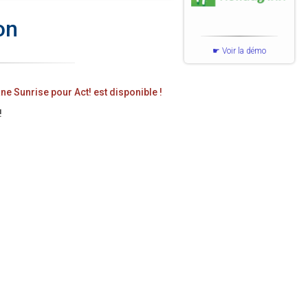
on
Voir la démo
ne Sunrise pour Act! est disponible !
!