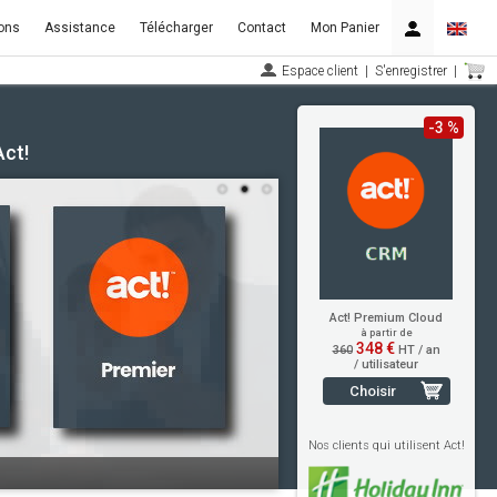
ons
Assistance
Télécharger
Contact
Mon Panier
Espace client
|
S'enregistrer
|
-3 %
Act!
Act! Premium Cloud
à partir de
348 €
360
HT / an
/ utilisateur
Choisir
Nos clients qui utilisent Act!