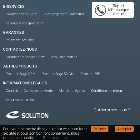
Rappel
E-SERVICES
téléphonique
gratuit
Commande en ligne
Téléchargement immédiat
Réponse à vos questions
GARANTIES
Paiement sécurisé
CONTACTEZ-NOUS
Contacter le Service Client
eSolution recrute
AUTRES PRODUITS
Produits Sage CRM
Produits Sage 50 Ciel
Produits EBP
INFORMATIONS LEGALES
Conditions Générales de Vente
Mentions légales
Conditions de retour
Vie privée et cookies
Qui sommes-nous ?
© 2004-2026 - Copyright eSolution - Tous droits réservés
-
Partenaires
-
Pour vous permettre de naviguer sur ce site en toute
Refuser
Accepter
https://act-france.com/
sécutité et pour son bon fonctionnement, nous
utilisons les cookies.
En savoir plus