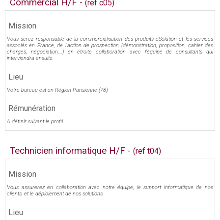
Commercial H/F -
(ref c05)
Mission
Vous serez responsable de la commercialisation des produits eSolution et les services
associés en France, de l'action de prospection (démonstration, proposition, cahier des
charges, négociation,…) en étroite collaboration avec l'équipe de consultants qui
interviendra ensuite.
Lieu
Votre bureau est en Région Parisienne (78).
Rémunération
A définir suivant le profil
Technicien informatique H/F -
(ref t04)
Mission
Vous assurerez en collaboration avec notre équipe, le support informatique de nos
clients, et le déploiement de nos solutions.
Lieu