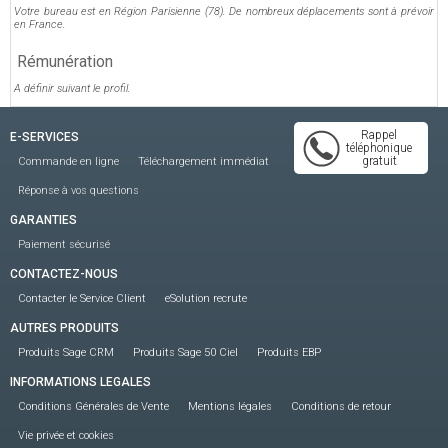
Votre bureau est en Région Parisienne (78). De nombreux déplacements sont à prévoir
en France.
Rémunération
A définir suivant le profil.
Rappel
E-SERVICES
téléphonique
gratuit
Commande en ligne
Téléchargement immédiat
Réponse à vos questions
GARANTIES
Paiement sécurisé
CONTACTEZ-NOUS
Contacter le Service Client
eSolution recrute
AUTRES PRODUITS
Produits Sage CRM
Produits Sage 50 Ciel
Produits EBP
INFORMATIONS LEGALES
Conditions Générales de Vente
Mentions légales
Conditions de retour
Vie privée et cookies