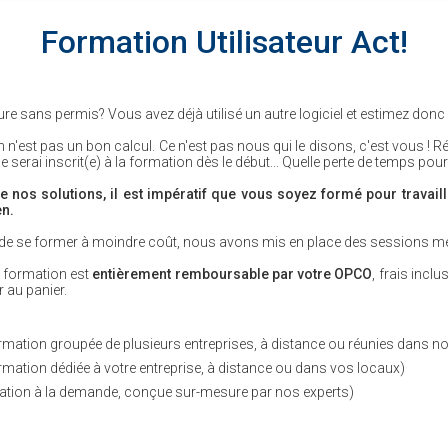
Formation Utilisateur Act!
re sans permis? Vous avez déjà utilisé un autre logiciel et estimez donc "m
n n'est pas un bon calcul. Ce n'est pas nous qui le disons, c'est vous ! 
me serai inscrit(e) à la formation dès le début... Quelle perte de temps pour
de nos solutions, il est impératif que vous soyez formé pour travaill
en.
de se former à moindre coût, nous avons mis en place des sessions m
te formation est
entièrement remboursable par votre OPCO
, frais incl
 au panier.
ormation groupée de plusieurs entreprises, à distance ou réunies dans n
ormation dédiée à votre entreprise, à distance ou dans vos locaux)
tion à la demande, conçue sur-mesure par nos experts)