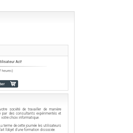
ilisateur Act!
(7 heures)
ter
tre société de travailler de manière
e par des consultants expérimentés et
 votre choix informatique.
u terme de cette journée les utilisateurs
fait l’objet d’une formation dissociée.