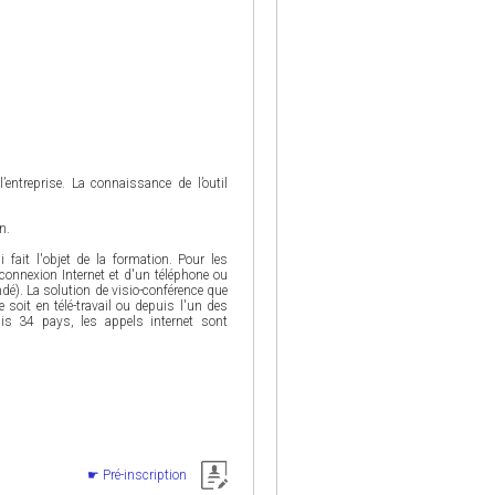
’entreprise. La connaissance de l’outil
n.
 fait l'objet de la formation. Pour les
connexion Internet et d'un téléphone ou
é). La solution de visio-conférence que
soit en télé-travail ou depuis l'un des
uis 34 pays, les appels internet sont
Pré-inscription