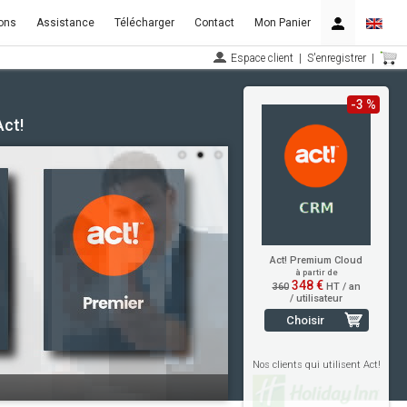
ons
Assistance
Télécharger
Contact
Mon Panier
Espace client
|
S'enregistrer
|
-3 %
Act!
Act! Premium Cloud
à partir de
348 €
360
HT / an
/ utilisateur
Choisir
Nos clients qui utilisent Act!
t!.