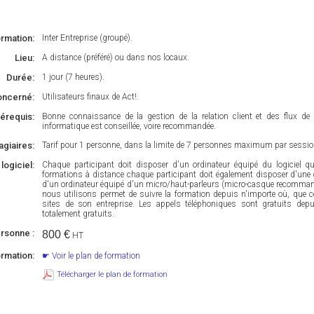
rmation:
Inter Entreprise (groupé).
Lieu:
A distance (préféré) ou dans nos locaux.
Durée:
1 jour (7 heures).
oncerné:
Utilisateurs finaux de Act!.
érequis:
Bonne connaissance de la gestion de la relation client et des flux de l
informatique est conseillée, voire recommandée.
giaires:
Tarif pour 1 personne, dans la limite de 7 personnes maximum par sessio
 logiciel:
Chaque participant doit disposer d'un ordinateur équipé du logiciel qui
formations à distance chaque participant doit également disposer d'une 
d'un ordinateur équipé d'un micro/haut-parleurs (micro-casque recommand
nous utilisons permet de suivre la formation depuis n'importe où, que ce 
sites de son entreprise. Les appels téléphoniques sont gratuits dep
totalement gratuits.
ersonne :
800 €
HT
ormation:
Voir le plan de formation
Télécharger le plan de formation