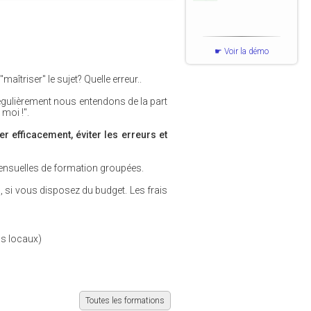
Voir la démo
aîtriser" le sujet? Quelle erreur..
Régulièrement nous entendons de la part
 moi !".
er efficacement, éviter les erreurs et
ensuelles de formation groupées.
us, si vous disposez du budget. Les frais
os locaux)
Toutes les formations