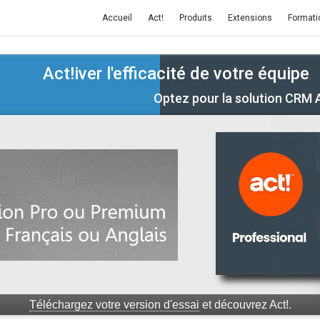
Accueil
Act!
Produits
Extensions
Formati
Act!iver l'efficacité de votre équipe
Optez pour la solution CRM 
iquez ici dès maintenant
pour découvrir toutes nos formations Ac