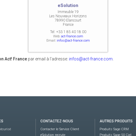
eSolution
Immeuble 19
Les Nouveaux Horizons
78990 Elancourt
France
Tel:
+33 1 85 40 18 00
Web:
act-france.com
Email:
infos@act-france.com
on Act! France
par email à l'adresse:
infos@act-france.com
.
ES
CONTACTEZ-NOUS
AUTRES PRODUITS
écurisé
Contacter le Service Client
Produits Sage CRM
eSolution recrute
Produits Sage 50 Ciel