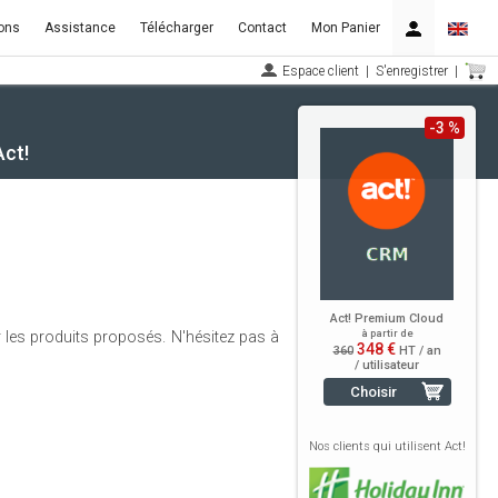
ons
Assistance
Télécharger
Contact
Mon Panier
Espace client
|
S'enregistrer
|
-3 %
Act!
Act! Premium Cloud
à partir de
 les produits proposés. N'hésitez pas à
348 €
360
HT / an
/ utilisateur
Choisir
Nos clients qui utilisent Act!