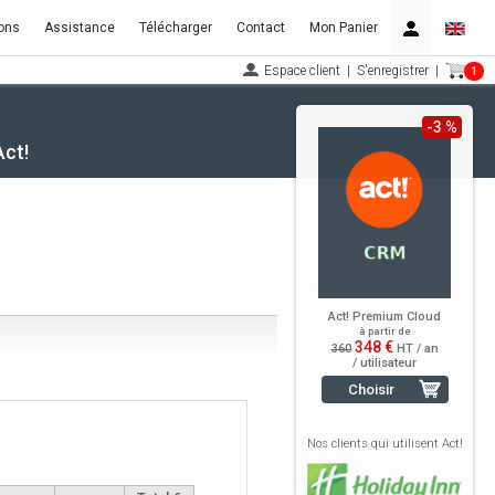
ons
Assistance
Télécharger
Contact
Mon Panier
Espace client
|
S'enregistrer
|
1
-3 %
Act!
Act! Premium Cloud
à partir de
348 €
360
HT / an
/ utilisateur
Choisir
Nos clients qui utilisent Act!