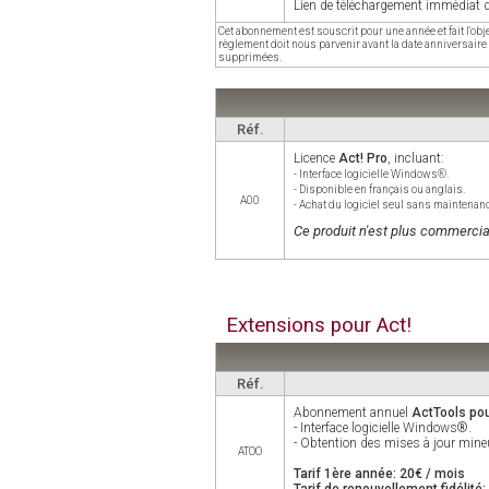
Lien de téléchargement immédiat d
Cet abonnement est souscrit pour une année et fait l'ob
règlement doit nous parvenir avant la date anniversaire 
supprimées.
Réf.
Licence
Act! Pro
, incluant:
- Interface logicielle Windows®.
- Disponible en français ou anglais.
A00
- Achat du logiciel seul sans maintenanc
Ce produit n'est plus commercia
Extensions pour Act!
Réf.
Abonnement annuel
ActTools pou
- Interface logicielle Windows®.
- Obtention des mises à jour mine
ATOO
Tarif 1ère année: 20€ / mois