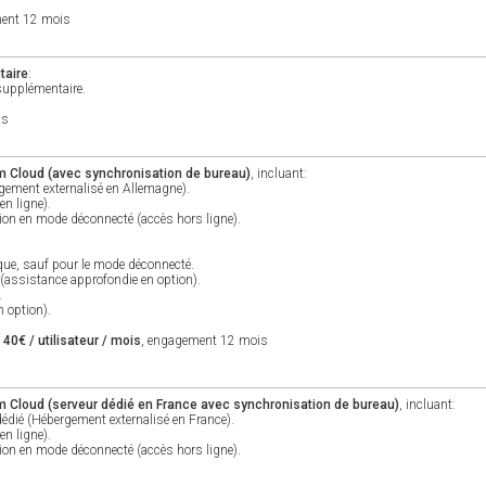
ment 12 mois
taire
:
supplémentaire.
is
m Cloud (avec synchronisation de bureau)
, incluant:
gement externalisé en Allemagne).
en ligne).
tion en mode déconnecté (accès hors ligne).
ique, sauf pour le mode déconnecté.
 (assistance approfondie en option).
.
 option).
e
40€ / utilisateur / mois
, engagement 12 mois
 Cloud (serveur dédié en France avec synchronisation de bureau)
, incluant:
dédié (Hébergement externalisé en France).
en ligne).
tion en mode déconnecté (accès hors ligne).