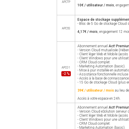
APCTP
10€ / utilisateur / mois
, engage
Espace de stockage supplémen
- Bloc de 5 Go de stockage Cloud 
APCSS
4,17€ / mois
, engagement 12 mo
Abonnement annuel
Act! Premiu
- Version Cloud mutualisée (Héber
- Client léger Web et Mobile (accès 
- Client Windows pour une utilisa
- CRM Cloud complet.
- Marketing Automation (basic).
APC01
- Mise à jour installée en automat
-2 %
- Assistance fonctionnelle incluse
- Accès à la base de connaissance
- 15 Go de stockage Cloud (plus en
39€ / utilisateur / mois
au lieu d
Accès à votre espace en 24h.
Abonnement annuel
Act! Premium
- Version Cloud eSolution serveur 
- Client léger Web et Mobile (accès 
- Client Windows pour une utilisa
- CRM Cloud complet.
- Marketing Automation (basic).