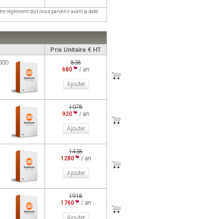
re règlement doit nous parvenir avant la date
Prix Unitaire € HT
 000
838
680
/ an
Ajouter
1078
920
/ an
Ajouter
1438
1280
/ an
Ajouter
1918
1760
/ an
Ajouter