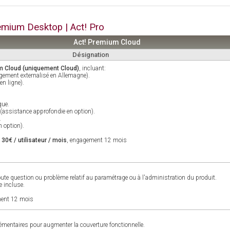
emium Desktop | Act! Pro
Act! Premium Cloud
Désignation
m Cloud (uniquement Cloud)
, incluant:
gement externalisé en Allemagne).
en ligne).
que.
 (assistance approfondie en option).
.
 option).
e
30€ / utilisateur / mois
, engagement 12 mois
oute question ou problème relatif au paramétrage ou à l'administration du produit.
e incluse.
ment 12 mois
émentaires pour augmenter la couverture fonctionnelle.