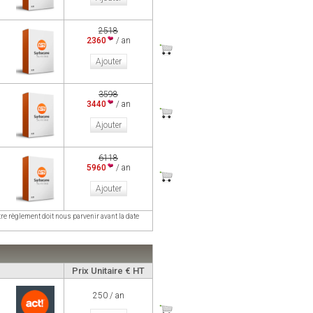
2518
2360
/ an
Ajouter
3598
3440
/ an
Ajouter
6118
5960
/ an
Ajouter
re règlement doit nous parvenir avant la date
Prix Unitaire € HT
250 / an