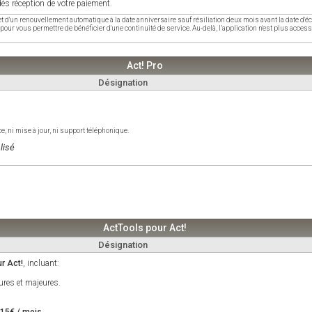
ès réception de votre paiement.
jet d'un renouvellement automatique à la date anniversaire sauf résiliation deux mois avant la date d
pour vous permettre de bénéficier d'une continuité de service. Au-delà, l’application n'est plus acces
Act! Pro
Désignation
e, ni mise à jour, ni support téléphonique.
lisé
ActTools pour Act!
Désignation
r Act!
, incluant:
ures et majeures.