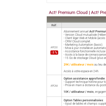
Act! Premium Cloud | Act! Pr
Réf.
Abonnement annuel
Act! Premiu
- Version Cloud mutualisée (Héber
- Client léger Web et Mobile (accès 
- CRM Cloud complet.
- Marketing Automation (basic).
APC00
- Mise à jour installée en automati
- Assistance fonctionnelle incluse
-3 %
- Accès à la base de connaissance
- 15 Go de stockage Cloud (plus en
29€ / utilisateur / mois
au lieu d
Accès à votre espace en 24h.
Option assistance approfondie
:
- Support technique hotline pour t
- Prise en main à distance du post
APCAA
10€ / utilisateur / mois
, engage
Option Tables personnalisées
:
- Ajout de tables et champs suppl