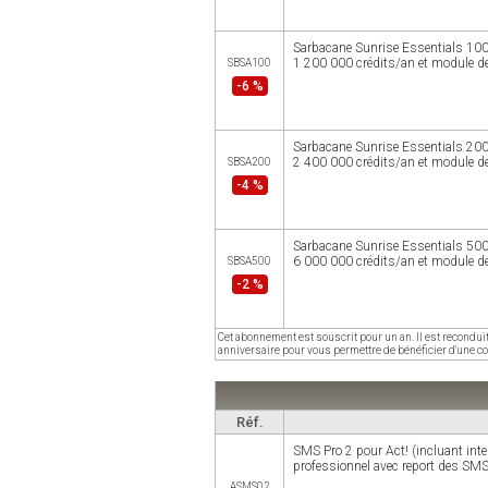
Sarbacane Sunrise Essentials 100 
1 200 000 crédits/an et module de
SBSA100
-6 %
Sarbacane Sunrise Essentials 200 
2 400 000 crédits/an et module de
SBSA200
-4 %
Sarbacane Sunrise Essentials 500 
6 000 000 crédits/an et module de
SBSA500
-2 %
Cet abonnement est souscrit pour un an. Il est recondui
anniversaire pour vous permettre de bénéficier d'une co
Réf.
SMS Pro 2 pour Act! (incluant inte
professionnel avec report des SMS
ASMS02