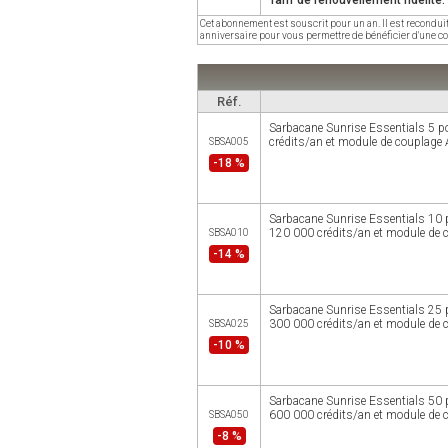
Tarif de renouvellement fidélité
Cet abonnement est souscrit pour un an. Il est recondui
anniversaire pour vous permettre de bénéficier d'une co
Réf.
Sarbacane Sunrise Essentials 5 po
crédits/an et module de couplage A
SBSA005
-18 %
Sarbacane Sunrise Essentials 10 p
120 000 crédits/an et module de c
SBSA010
-14 %
Sarbacane Sunrise Essentials 25 p
300 000 crédits/an et module de c
SBSA025
-10 %
Sarbacane Sunrise Essentials 50 p
600 000 crédits/an et module de c
SBSA050
-8 %