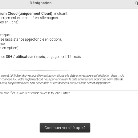
Désignation
Q
ium Cloud (uniquement Cloud)
, incluant:
bergement externalisé en Allemagne).
ès en ligne).
.
atique.
use (assistance approfondie en option).
nce.
 en option).
u de
30€ / utilisateur / mois
, engagement 12 mois
ée et fait l'objet d'un renouvellement automatique à la date anniversaire sauf résiliation deux mois
ommandée AR. Votre règlement doit nous parvenir avant la date anniversaire pour vous permettre de
u-delà, l’application n'est plus accessible et vos données dans le Cloud seront supprimées.
ou modifier la valeur et valider avec la touche 'Entrer'.
Continuer vers l'étape 2