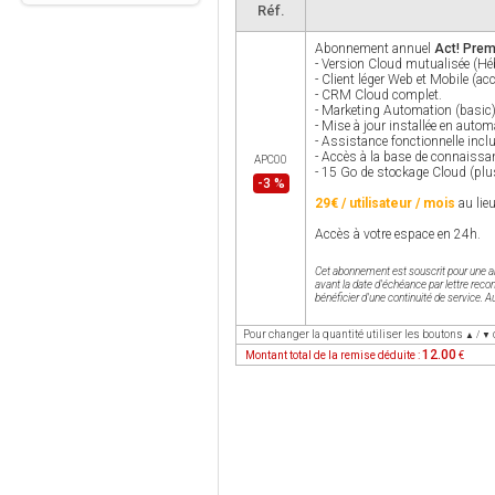
Réf.
Abonnement annuel
Act! Prem
- Version Cloud mutualisée (Hé
- Client léger Web et Mobile (acc
- CRM Cloud complet.
- Marketing Automation (basic)
- Mise à jour installée en autom
- Assistance fonctionnelle incl
- Accès à la base de connaissa
APC00
- 15 Go de stockage Cloud (plus
-3 %
29€ / utilisateur / mois
au lie
Accès à votre espace en 24h.
Cet abonnement est souscrit pour une ann
avant la date d'échéance par lettre rec
bénéficier d'une continuité de service. A
Pour changer la quantité utiliser les boutons
▲ / ▼
12.00
Montant total de la remise déduite :
€