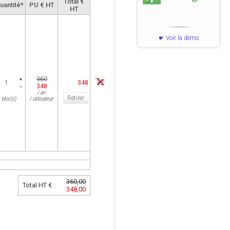
Total €
uantité*
PU € HT
HT
Voir la démo
360
▲
348
348
▼
/ an
Retirer
bloc(s)
/ utilisateur
360,00
Total HT € :
348,00