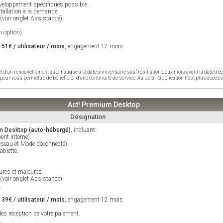
développement spécifiques possible.
stallation à la demande.
 (voir onglet Assistance).
.
 option).
e
51€ / utilisateur / mois
, engagement 12 mois
jet d'un renouvellement automatique à la date anniversaire sauf résiliation deux mois avant la date d
pour vous permettre de bénéficier d'une continuité de service. Au-delà, l’application n'est plus acces
Act! Premium Desktop
Désignation
m Desktop (auto-hébergé)
, incluant:
nt interne).
Réseau et Mode déconnecté).
ablette.
ures et majeures.
 (voir onglet Assistance).
.
e
39€ / utilisateur / mois
, engagement 12 mois
ès réception de votre paiement.