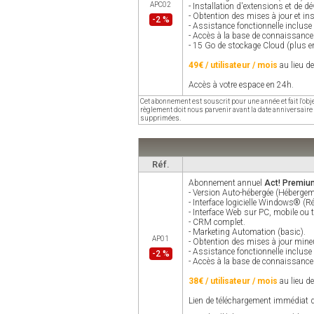
APC02
- Installation d'extensions et de 
- Obtention des mises à jour et in
-2 %
- Assistance fonctionnelle incluse
- Accès à la base de connaissance
- 15 Go de stockage Cloud (plus en
49€ / utilisateur / mois
au lieu d
Accès à votre espace en 24h.
Cet abonnement est souscrit pour une année et fait l'ob
règlement doit nous parvenir avant la date anniversaire 
supprimées.
Réf.
Abonnement annuel
Act! Premiu
- Version Auto-hébergée (Hébergeme
- Interface logicielle Windows® (
- Interface Web sur PC, mobile ou t
- CRM complet.
- Marketing Automation (basic).
AP01
- Obtention des mises à jour mine
- Assistance fonctionnelle incluse
-2 %
- Accès à la base de connaissance
38€ / utilisateur / mois
au lieu d
Lien de téléchargement immédiat d