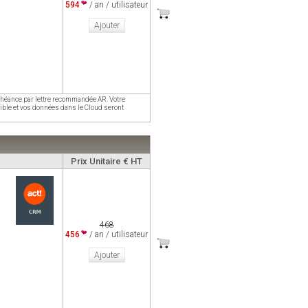
594
/ an / utilisateur
Ajouter
'échéance par lettre recommandée AR. Votre
sible et vos données dans le Cloud seront
Prix Unitaire € HT
468
456
/ an / utilisateur
Ajouter