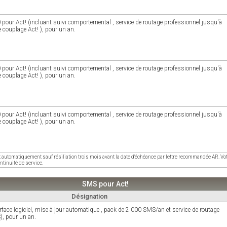
pour Act! (incluant suivi comportemental , service de routage professionnel jusqu'à
 couplage Act! ), pour un an.
pour Act! (incluant suivi comportemental , service de routage professionnel jusqu'à
 couplage Act! ), pour un an.
pour Act! (incluant suivi comportemental , service de routage professionnel jusqu'à
 couplage Act! ), pour un an.
t automatiquement sauf résiliation trois mois avant la date d'échéance par lettre recommandée AR. Vot
ntinuité de service.
SMS pour Act!
Désignation
rface logiciel, mise à jour automatique , pack de 2 000 SMS/an et service de routage
), pour un an.