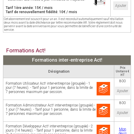
Ajouter
Tarif 1ère année: 15€ / mois
Tarif de renouvellement fidélité: 10€ / mois
Cet abonnement est souscrit pour un an. Il est reconduit automatiquement sauf résiliation
deux mois avant la date d'échéance par lettre recommandée AR. Votre règlement doit nous
parvenir avant la date anniversaire pour vous permettre de bénéficier d'une continuité de
service.
Formations Act!
Formations inter-entreprise Act!
Prix
Désignation
Unitaire €
HT
800
Formation Utilisateur Act! inter-entreprise (groupée) - 1
jour (7 heures). - Tarif pour 1 personne, dans la limite de
Ajouter
7 personnes maximum par session.
800
Formation Administrateur Act! inter-entreprise (groupée) -
1 jour (7 heures). - Tarif pour 1 personne, dans la limite de
Ajouter
7 personnes maximum par session.
Formation Développeur Act! inter-entreprise (groupée) - 2
Mon
jours (14 heures). - Tarif pour 1 personne, dans la limite
devis