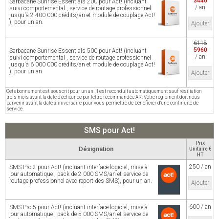
3440
Sarbacane Sunrise Essentials 200 pour Act! (incluant
/ an
suivi comportemental , service de routage professionnel
jusqu'à 2 400 000 crédits/an et module de couplage Act!
), pour un an.
Ajouter
6118
5960
Sarbacane Sunrise Essentials 500 pour Act! (incluant
/ an
suivi comportemental , service de routage professionnel
jusqu'à 6 000 000 crédits/an et module de couplage Act!
), pour un an.
Ajouter
Cet abonnement est souscrit pour un an. Il est reconduit automatiquement sauf résiliation
trois mois avant la date d'échéance par lettre recommandée AR. Votre règlement doit nous
parvenir avant la date anniversaire pour vous permettre de bénéficier d'une continuité de
service.
SMS pour Act!
Prix
Désignation
Unitaire €
HT
250 / an
SMS Pro 2 pour Act! (incluant interface logiciel, mise à
jour automatique , pack de 2 000 SMS/an et service de
routage professionnel avec report des SMS), pour un an.
Ajouter
600 / an
SMS Pro 5 pour Act! (incluant interface logiciel, mise à
jour automatique , pack de 5 000 SMS/an et service de