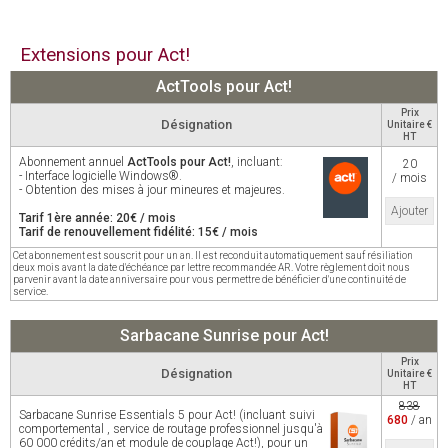
Extensions pour Act!
ActTools pour Act!
Prix
Désignation
Unitaire €
HT
Abonnement annuel
ActTools pour Act!
, incluant:
20
- Interface logicielle Windows®.
/ mois
- Obtention des mises à jour mineures et majeures.
Ajouter
Tarif 1ère année: 20€ / mois
Tarif de renouvellement fidélité: 15€ / mois
Cet abonnement est souscrit pour un an. Il est reconduit automatiquement sauf résiliation
deux mois avant la date d'échéance par lettre recommandée AR. Votre règlement doit nous
parvenir avant la date anniversaire pour vous permettre de bénéficier d'une continuité de
service.
Sarbacane Sunrise pour Act!
Prix
Désignation
Unitaire €
HT
838
Sarbacane Sunrise Essentials 5 pour Act! (incluant suivi
680
/ an
comportemental , service de routage professionnel jusqu'à
60 000 crédits/an et module de couplage Act!), pour un