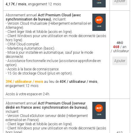
Ajouter
4,17€ / mois
, engagement 12 mois
Abonnement annuel
Act! Premium Cloud (avec
synchronisation de bureau)
, incluant:
- Version Cloud mutualisée (Hébergement externalisé en
Allemagne).
- Client léger Web et Mobile (accès en ligne).
- Client Windows pour une utilisation en mode déconnecté (accès
hors ligne).
480
- CRM Cloud complet.
468
/ an
- Marketing Automation (basic).
/ utilisateur
- Mise à jour installée en automatique, sauf pour le mode
déconnecté.
- Assistance fonctionnelle incluse (assistance approfondie en
Ajouter
option).
- Accès à la base de connaissance.
- 15 Go de stockage Cloud (plus en option).
39€ / utilisateur / mois
au lieu de
40€ / utilisateur / mois
,
engagement 12 mois
Accès à votre espace en 24h.
Abonnement annuel
Act! Premium Cloud (serveur
dédié en France avec synchronisation de bureau)
,
incluant:
- Version Cloud eSolution serveur dédié (Hébergement
externalisé en France).
- Client léger Web et Mobile (accès en ligne).
- Client Windows pour une utilisation en mode déconnecté (accès
hors ligne).