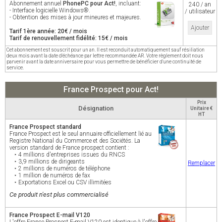
Abonnement annuel
PhonePC pour Act!
, incluant:
240 / an
- Interface logicielle Windows®.
/ utilisateur
- Obtention des mises à jour mineures et majeures.
Ajouter
Tarif 1ère année: 20€ / mois
Tarif de renouvellement fidélité: 15€ / mois
Cet abonnement est souscrit pour un an. Il est reconduit automatiquement sauf résiliation
deux mois avant la date d'échéance par lettre recommandée AR. Votre règlement doit nous
parvenir avant la date anniversaire pour vous permettre de bénéficier d'une continuité de
service.
France Prospect pour Act!
Prix
Désignation
Unitaire €
HT
France Prospect standard
France Prospect est le seul annuaire officiellement lié au
Registre National du Commerce et des Sociétés. La
version standard de France prospect contient :
‣ 4 millions d'entreprises issues du RNCS
‣ 3,9 millions de dirigeants
Remplacer
‣ 2 millions de numéros de téléphone
‣ 1 million de numéros de fax
‣ Exportations Excel ou CSV illimitées
Ce produit n'est plus commercialisé
France Prospect E-mail V120