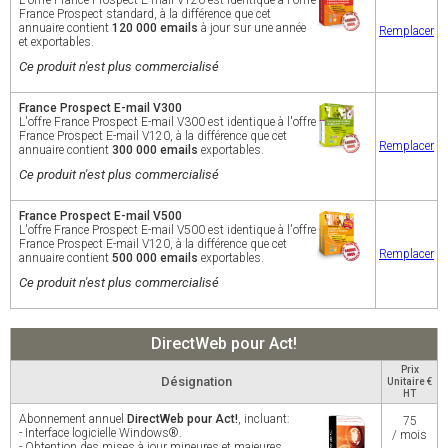
L'offre France Prospect E-mail V120 est identique à l'offre
France Prospect standard, à la différence que cet
annuaire contient
120 000 emails
à jour sur une année
Remplacer
et exportables.
Ce produit n'est plus commercialisé
France Prospect E-mail V300
L'offre France Prospect E-mail V300 est identique à l'offre
France Prospect E-mail V120, à la différence que cet
Remplacer
annuaire contient
300 000 emails
exportables.
Ce produit n'est plus commercialisé
France Prospect E-mail V500
L'offre France Prospect E-mail V500 est identique à l'offre
France Prospect E-mail V120, à la différence que cet
Remplacer
annuaire contient
500 000 emails
exportables.
Ce produit n'est plus commercialisé
DirectWeb pour Act!
Prix
Désignation
Unitaire €
HT
Abonnement annuel
DirectWeb pour Act!
, incluant:
75
- Interface logicielle Windows®.
/ mois
- Obtention des mises à jour mineures et majeures.