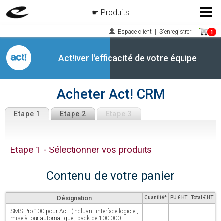
Produits
Menu
Espace client
|
S'enregistrer
|
1
Act!iver l'efficacité de votre équipe
Acheter Act! CRM
Etape 1
Etape 2
Etape 3
Etape 1 - Sélectionner vos produits
Contenu de votre panier
Désignation
Quantité*
PU € HT
Total € HT
SMS Pro 100 pour Act! (incluant interface logiciel,
mise à jour automatique , pack de 100 000