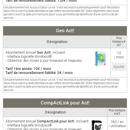
Tarif de renouvellement fidélité: 120€ / mois
Cet abonnement est souscrit pour un an. Il est reconduit automatiquement sauf résiliation
deux mois avant la date d'échéance par lettre recommandée AR. Votre règlement doit nous
parvenir avant la date anniversaire pour vous permettre de bénéficier d'une continuité de
service.
Geo Act!
Prix
Désignation
Unitaire €
HT
Abonnement annuel
Geo Act!
, incluant:
10
- Interface logicielle Windows®.
/ mois
- Obtention des mises à jour mineures et majeures.
Ajouter
Tarif 1ère année: 10€ / mois
Tarif de renouvellement fidélité: 5€ / mois
Cet abonnement est souscrit pour un an. Il est reconduit automatiquement sauf résiliation
deux mois avant la date d'échéance par lettre recommandée AR. Votre règlement doit nous
parvenir avant la date anniversaire pour vous permettre de bénéficier d'une continuité de
service.
CompActLink pour Act!
Prix Unitaire
Désignation
€ HT
Abonnement annuel
CompActLink pour Act!
, incluant:
180 / an
- Interface logicielle Windows®.
/ utilisateur
- Obtention des mises à jour mineures et majeures.