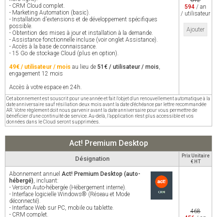
612
- CRM Cloud complet.
594
/ an
- Marketing Automation (basic).
/ utilisateur
- Installation d'extensions et de développement spécifiques
possible.
Ajouter
- Obtention des mises à jour et installation à la demande.
- Assistance fonctionnelle incluse (voir onglet Assistance).
- Accès à la base de connaissance.
- 15 Go de stockage Cloud (plus en option).
49€ / utilisateur / mois
au lieu de
51€ / utilisateur / mois
,
engagement 12 mois
Accès à votre espace en 24h.
Cet abonnement est souscrit pour une année et fait l'objet d'un renouvellement automatique à la
date anniversaire sauf résiliation deux mois avant la date d'échéance par lettre recommandée
AR. Votre règlement doit nous parvenir avant la date anniversaire pour vous permettre de
bénéficier d'une continuité de service. Au-delà, l’application n'est plus accessible et vos
données dans le Cloud seront supprimées.
Act! Premium Desktop
Prix Unitaire
Désignation
€ HT
Abonnement annuel
Act! Premium Desktop (auto-
hébergé)
, incluant:
- Version Auto-hébergée (Hébergement interne).
- Interface logicielle Windows® (Réseau et Mode
déconnecté).
- Interface Web sur PC, mobile ou tablette.
468
- CRM complet.