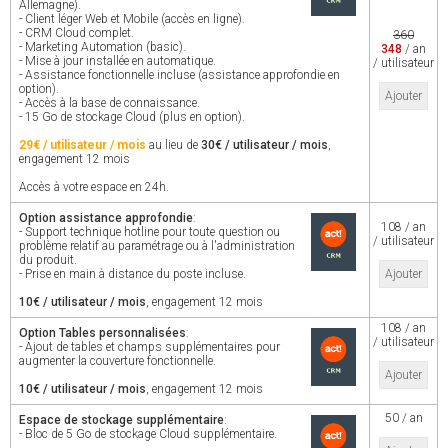
Allemagne).
- Client léger Web et Mobile (accès en ligne).
- CRM Cloud complet.
360
- Marketing Automation (basic).
348
/ an
- Mise à jour installée en automatique.
/ utilisateur
- Assistance fonctionnelle incluse (assistance approfondie en
option).
Ajouter
- Accès à la base de connaissance.
- 15 Go de stockage Cloud (plus en option).
29€ / utilisateur / mois
au lieu de
30€ / utilisateur / mois
,
engagement 12 mois
Accès à votre espace en 24h.
Option assistance approfondie
:
108 / an
- Support technique hotline pour toute question ou
/ utilisateur
problème relatif au paramétrage ou à l'administration
du produit.
- Prise en main à distance du poste incluse.
Ajouter
10€ / utilisateur / mois
, engagement 12 mois
108 / an
Option Tables personnalisées
:
/ utilisateur
- Ajout de tables et champs supplémentaires pour
augmenter la couverture fonctionnelle.
Ajouter
10€ / utilisateur / mois
, engagement 12 mois
50 / an
Espace de stockage supplémentaire
:
- Bloc de 5 Go de stockage Cloud supplémentaire.