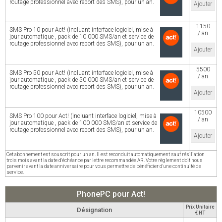
routage professionnel avec report des SMS), pour un an.
Ajouter
1150
SMS Pro 10 pour Act! (incluant interface logiciel, mise à
/ an
jour automatique , pack de 10 000 SMS/an et service de
routage professionnel avec report des SMS), pour un an.
Ajouter
5500
SMS Pro 50 pour Act! (incluant interface logiciel, mise à
/ an
jour automatique , pack de 50 000 SMS/an et service de
routage professionnel avec report des SMS), pour un an.
Ajouter
10500
SMS Pro 100 pour Act! (incluant interface logiciel, mise à
/ an
jour automatique , pack de 100 000 SMS/an et service de
routage professionnel avec report des SMS), pour un an.
Ajouter
Cet abonnement est souscrit pour un an. Il est reconduit automatiquement sauf résiliation
trois mois avant la date d'échéance par lettre recommandée AR. Votre règlement doit nous
parvenir avant la date anniversaire pour vous permettre de bénéficier d'une continuité de
service.
PhonePC pour Act!
Prix Unitaire
Désignation
€ HT