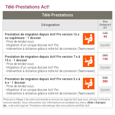
Télé-Prestations Act!
Télé-Prestations
Prix
Désignation
Unitaire €
HT
145
Prestation de migration depuis Act! Pro version 16.x
99
ou supérieure - 1 dossier
:
- Prise de rendez-vous.
- Migration d'un unique dossier Act! Pro.
Ajouter
- Intervention à distance grâce à notre kit de connexion (Teamviewer).
285
Prestation de migration depuis Act! Pro version 7.x à
190
15.x - 1 dossier
:
- Prise de rendez-vous.
- Migration d'un unique dossier Act! Pro.
Ajouter
- Intervention à distance grâce à notre kit de connexion (Teamviewer).
565
Prestation de migration depuis Act! Pro version 5.x à
380
6.x - 1 dossier
:
- Prise de rendez-vous.
- Migration d'un unique dossier Act! Pro.
Ajouter
- Intervention à distance grâce à notre kit de connexion (Teamviewer).
Précisez à l'étape 2 de votre commande la version du logiciel Act! que vous utilisez (intitulé et
version exacte). Vous retrouverez ces informations en accédant au menu
«Aide / A propos
de...»
de votre logiciel. Prestation réalisée par des consultants certifiés Act!.