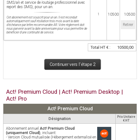
SMS/an et service de routage professionnel avec
report des SMS), pour un an.
10500
10500
1
Cet abonnement est souscrit pour un an. Il est reconduit
automatiquement sauf résiliation trois mois avant la date
Retirer
d'échéance par lettre recommandée AR. Votre règlement doit
nous parvenir avant la date anniversaire pour vous permettre de
bénéficier d'une continuité de service.
Total HT € :
10500,00
Continuer vers l'étape 2
Act! Premium Cloud | Act! Premium Desktop |
Act! Pro
Act! Premium Cloud
Prix Unitaire
Désignation
€ HT
Abonnement annuel
Act! Premium Cloud
(uniquement Cloud)
, incluant:
- Version Cloud mutualisée (Hébergement externalisé en