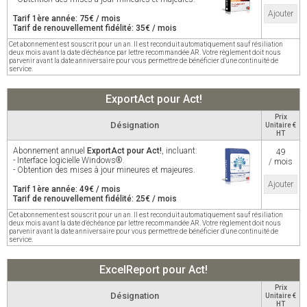
Ajouter
Tarif 1ère année: 75€ / mois
Tarif de renouvellement fidélité: 35€ / mois
Cet abonnement est souscrit pour un an. Il est reconduit automatiquement sauf résiliation
deux mois avant la date d'échéance par lettre recommandée AR. Votre règlement doit nous
parvenir avant la date anniversaire pour vous permettre de bénéficier d'une continuité de
service.
ExportAct pour Act!
Prix
Désignation
Unitaire €
HT
Abonnement annuel
ExportAct pour Act!
, incluant:
49
- Interface logicielle Windows®.
/ mois
- Obtention des mises à jour mineures et majeures.
Ajouter
Tarif 1ère année: 49€ / mois
Tarif de renouvellement fidélité: 25€ / mois
Cet abonnement est souscrit pour un an. Il est reconduit automatiquement sauf résiliation
deux mois avant la date d'échéance par lettre recommandée AR. Votre règlement doit nous
parvenir avant la date anniversaire pour vous permettre de bénéficier d'une continuité de
service.
ExcelReport pour Act!
Prix
Désignation
Unitaire €
HT