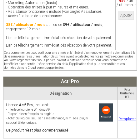
456
/ an
- Marketing Automation (basic).
/ utilisateur
- Obtention des mises à jour mineures et majeures.
- Assistance fonctionnelle incluse (voir onglet Assistance).
Ajouter
- Accès à la base de connaissance.
38€ / utilisateur / mois
au lieu de
39€ / utilisateur / mois
,
engagement 12 mois
Lien de téléchargement immédiat dès réception de votre paiement.
Lien de téléchargement immédiat dès réception de votre paiement.
Cet abonnement est souscrit pour une année et fait l'objet d'un renouvellement automatique à la
date anniversaire sauf résiliation deux mois avant la date d'échéance par lettre recommandée
AR. Votre règlement doit nous parvenir avant la date anniversaire pour vous permettre de
bénéficier d'une continuité de service. Au-delà, l’application n'est plus accessible et vos
données dans le Cloud seront supprimées.
Act! Pro
Prix
Désignation
Unitaire €
HT
Licence
Act! Pro
, incluant:
- Interface logicielle Windows®.
- Disponible en français ou anglais.
- Achat du logiciel seul sans maintenance, ni mise à jour, ni
Remplacer
support téléphonique.
Ce produit n'est plus commercialisé