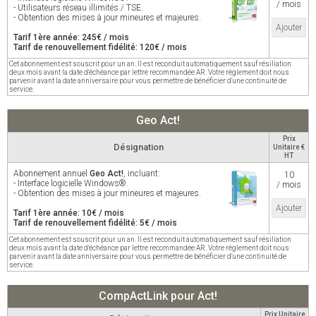
/ mois
- Utilisateurs réseau illimités / TSE.
- Obtention des mises à jour mineures et majeures.
Ajouter
Tarif 1ère année: 245€ / mois
Tarif de renouvellement fidélité: 120€ / mois
Cet abonnement est souscrit pour un an. Il est reconduit automatiquement sauf résiliation
deux mois avant la date d'échéance par lettre recommandée AR. Votre règlement doit nous
parvenir avant la date anniversaire pour vous permettre de bénéficier d'une continuité de
service.
Geo Act!
Prix
Désignation
Unitaire €
HT
Abonnement annuel
Geo Act!
, incluant:
10
- Interface logicielle Windows®.
/ mois
- Obtention des mises à jour mineures et majeures.
Ajouter
Tarif 1ère année: 10€ / mois
Tarif de renouvellement fidélité: 5€ / mois
Cet abonnement est souscrit pour un an. Il est reconduit automatiquement sauf résiliation
deux mois avant la date d'échéance par lettre recommandée AR. Votre règlement doit nous
parvenir avant la date anniversaire pour vous permettre de bénéficier d'une continuité de
service.
CompActLink pour Act!
Prix Unitaire