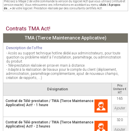
Précisez à l'étape 2 de votre commande la version du logiciel Act! que vous utilisez (intitulé et
version exacte). Vous retrouverez ces informations en accédant au menu
«Aide / A propos
de...»
de votre logiciel. Prestation réalisée par des consultants certifiés Act!.
Contrats TMA Act!
TMA (Tierce Maintenance Applicative)
Description de l'offre
- Accès au support technique hotline dédié aux administrateurs, pour toute
question ou problème relatif à l'installation, paramétrage, ou administration
du produit.
- Télé-prestation réalisée en prise en main à distance.
- Adapté à la réalisation de travaux pour le compte du client (déploiement,
administration, paramétrage complémentaire, ajout de nouveaux champs,
création de rapports, ...)
Prix
Désignation
Unitaire €
HT
165
Contrat de Télé-prestation / TMA (Tierce Maintenance
Applicative) Act! - 1 heure
Ajouter
320
Contrat de Télé-prestation / TMA (Tierce Maintenance
Applicative) Act! - 2 heures
Ajouter