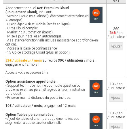
€ HT
Abonnement annuel
Act! Premium Cloud
(uniquement Cloud)
, incluant:
- Version Cloud mutualisée (Hébergement externalisé en
Allemagne).
- Client léger Web et Mobile (accès en ligne).
- CRM Cloud complet.
360
- Marketing Automation (basic).
348
/ an
- Mise à jour installée en automatique.
/ utilisateur
- Assistance fonctionnelle incluse (assistance approfondie en
option).
Ajouter
- Accès à la base de connaissance.
- 15 Go de stockage Cloud (plus en option).
29€ / utilisateur / mois
au lieu de
30€ / utilisateur / mois
,
engagement 12 mois
Accès à votre espace en 24h.
Option assistance approfondie
:
108 / an
- Support technique hotline pour toute question ou
/ utilisateur
problème relatif au paramétrage ou à l'administration
du produit.
- Prise en main à distance du poste incluse.
Ajouter
10€ / utilisateur / mois
, engagement 12 mois
108 / an
Option Tables personnalisées
:
/ utilisateur
- Ajout de tables et champs supplémentaires pour
augmenter la couverture fonctionnelle.
Ajouter