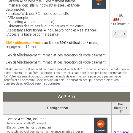
- Version Auto-hébergée (Hébergement interne).
- Interface logicielle Windows® (Réseau et Mode
déconnecté).
- Interface Web sur PC, mobile ou tablette.
468
- CRM complet.
456
/ an
- Marketing Automation (basic).
/ utilisateur
- Obtention des mises à jour mineures et majeures.
- Assistance fonctionnelle incluse (voir onglet Assistance).
Ajouter
- Accès à la base de connaissance.
38€ / utilisateur / mois
au lieu de
39€ / utilisateur / mois
,
engagement 12 mois
Lien de téléchargement immédiat dès réception de votre paiement.
Lien de téléchargement immédiat dès réception de votre paiement.
Cet abonnement est souscrit pour une année et fait l'objet d'un renouvellement automatique à la
date anniversaire sauf résiliation deux mois avant la date d'échéance par lettre recommandée
AR. Votre règlement doit nous parvenir avant la date anniversaire pour vous permettre de
bénéficier d'une continuité de service. Au-delà, l’application n'est plus accessible et vos
données dans le Cloud seront supprimées.
Act! Pro
Prix
Désignation
Unitaire €
HT
Licence
Act! Pro
, incluant:
- Interface logicielle Windows®.
- Disponible en français ou anglais.
- Achat du logiciel seul sans maintenance, ni mise à jour, ni
Remplacer