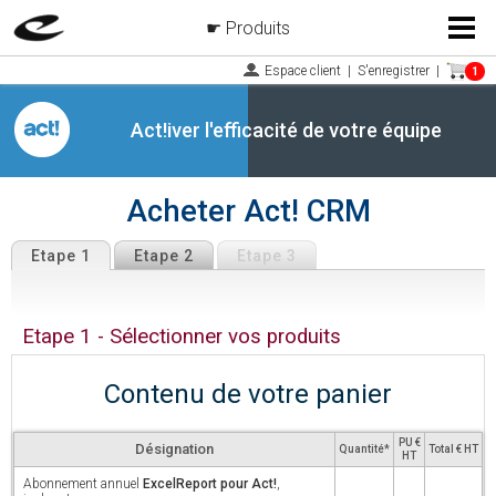
Produits
Menu
Espace client
|
S'enregistrer
|
1
Act!iver l'efficacité de votre équipe
Acheter Act! CRM
Etape 1
Etape 2
Etape 3
Etape 1 - Sélectionner vos produits
Contenu de votre panier
PU €
Désignation
Quantité*
Total € HT
HT
Abonnement annuel
ExcelReport pour Act!
,