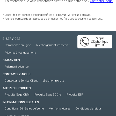
La référence que vous recherchez n'est pas sur notre site ?
Contactez-nous
.
* Les tarifs sont donnés à titre indicatif, les prix pouvant varier sans préavis.
* Pour les journées d'assistance ou de formation, les frais de déplacement sont en sus.
Rappel
E-SERVICES
téléphonique
gratuit
Commande en ligne
Téléchargement immédiat
Réponse à vos questions
GARANTIES
Paiement sécurisé
CONTACTEZ-NOUS
Contacter le Service Client
eSolution recrute
AUTRES PRODUITS
Produits Sage CRM
Produits Sage 50 Ciel
Produits EBP
INFORMATIONS LEGALES
Conditions Générales de Vente
Mentions légales
Conditions de retour