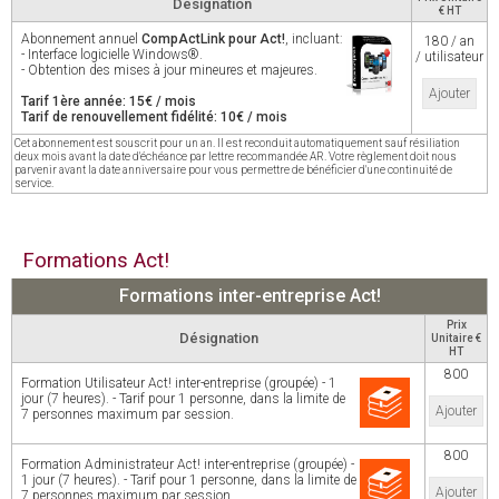
Désignation
€ HT
Abonnement annuel
CompActLink pour Act!
, incluant:
180 / an
- Interface logicielle Windows®.
/ utilisateur
- Obtention des mises à jour mineures et majeures.
Ajouter
Tarif 1ère année: 15€ / mois
Tarif de renouvellement fidélité: 10€ / mois
Cet abonnement est souscrit pour un an. Il est reconduit automatiquement sauf résiliation
deux mois avant la date d'échéance par lettre recommandée AR. Votre règlement doit nous
parvenir avant la date anniversaire pour vous permettre de bénéficier d'une continuité de
service.
Formations Act!
Formations inter-entreprise Act!
Prix
Désignation
Unitaire €
HT
800
Formation Utilisateur Act! inter-entreprise (groupée) - 1
jour (7 heures). - Tarif pour 1 personne, dans la limite de
Ajouter
7 personnes maximum par session.
800
Formation Administrateur Act! inter-entreprise (groupée) -
1 jour (7 heures). - Tarif pour 1 personne, dans la limite de
Ajouter
7 personnes maximum par session.