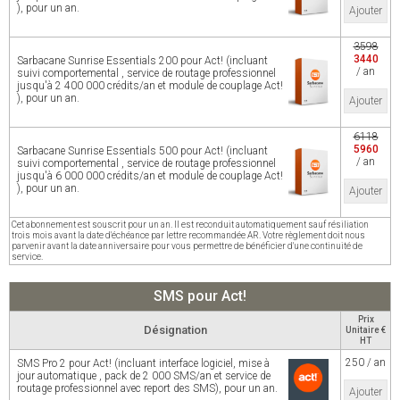
), pour un an.
Ajouter
3598
3440
Sarbacane Sunrise Essentials 200 pour Act! (incluant
/ an
suivi comportemental , service de routage professionnel
jusqu'à 2 400 000 crédits/an et module de couplage Act!
), pour un an.
Ajouter
6118
5960
Sarbacane Sunrise Essentials 500 pour Act! (incluant
/ an
suivi comportemental , service de routage professionnel
jusqu'à 6 000 000 crédits/an et module de couplage Act!
), pour un an.
Ajouter
Cet abonnement est souscrit pour un an. Il est reconduit automatiquement sauf résiliation
trois mois avant la date d'échéance par lettre recommandée AR. Votre règlement doit nous
parvenir avant la date anniversaire pour vous permettre de bénéficier d'une continuité de
service.
SMS pour Act!
Prix
Désignation
Unitaire €
HT
250 / an
SMS Pro 2 pour Act! (incluant interface logiciel, mise à
jour automatique , pack de 2 000 SMS/an et service de
routage professionnel avec report des SMS), pour un an.
Ajouter