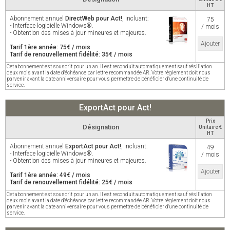
HT
Abonnement annuel
DirectWeb pour Act!
, incluant:
75
- Interface logicielle Windows®.
/ mois
- Obtention des mises à jour mineures et majeures.
Ajouter
Tarif 1ère année: 75€ / mois
Tarif de renouvellement fidélité: 35€ / mois
Cet abonnement est souscrit pour un an. Il est reconduit automatiquement sauf résiliation
deux mois avant la date d'échéance par lettre recommandée AR. Votre règlement doit nous
parvenir avant la date anniversaire pour vous permettre de bénéficier d'une continuité de
service.
ExportAct pour Act!
Prix
Désignation
Unitaire €
HT
Abonnement annuel
ExportAct pour Act!
, incluant:
49
- Interface logicielle Windows®.
/ mois
- Obtention des mises à jour mineures et majeures.
Ajouter
Tarif 1ère année: 49€ / mois
Tarif de renouvellement fidélité: 25€ / mois
Cet abonnement est souscrit pour un an. Il est reconduit automatiquement sauf résiliation
deux mois avant la date d'échéance par lettre recommandée AR. Votre règlement doit nous
parvenir avant la date anniversaire pour vous permettre de bénéficier d'une continuité de
service.