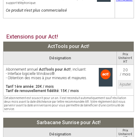
support téléphonique.
Ce produit n'est plus commercialisé
Extensions pour Act!
ActTools pour Act!
Prix
Désignation
Unitaire €
HT
Abonnement annuel
ActTools pour Act!
, incluant:
20
- Interface logicielle Windows®.
/ mois
- Obtention des mises à jour mineures et majeures.
Ajouter
Tarif 1ère année: 20€ / mois
Tarif de renouvellement fidélité: 15€ / mois
Cet abonnement est souscrit pour un an. Il est reconduit automatiquement sauf résiliation
deux mois avant la date d'échéance par lettre recommandée AR. Votre règlement doit nous
parvenir avant la date anniversaire pour vous permettre de bénéficier d'une continuité de
service.
Sarbacane Sunrise pour Act!
Prix
Désignation
Unitaire €