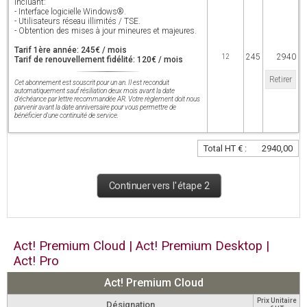
incluant:
- Interface logicielle Windows®.
- Utilisateurs réseau illimités / TSE.
- Obtention des mises à jour mineures et majeures.
Tarif 1ère année: 245€ / mois
245
2940
12
Tarif de renouvellement fidélité: 120€ / mois
Retirer
Cet abonnement est souscrit pour un an. Il est reconduit
automatiquement sauf résiliation deux mois avant la date
d'échéance par lettre recommandée AR. Votre règlement doit nous
parvenir avant la date anniversaire pour vous permettre de
bénéficier d'une continuité de service.
Total HT € :
2940,00
Continuer vers l'étape 2
Act! Premium Cloud | Act! Premium Desktop |
Act! Pro
Act! Premium Cloud
Prix Unitaire
Désignation