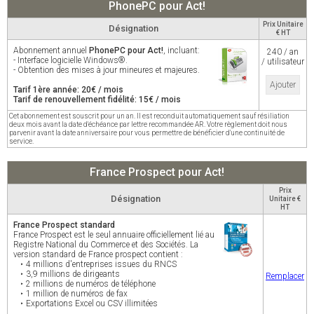
PhonePC pour Act!
Prix Unitaire
Désignation
€ HT
Abonnement annuel
PhonePC pour Act!
, incluant:
240 / an
- Interface logicielle Windows®.
/ utilisateur
- Obtention des mises à jour mineures et majeures.
Ajouter
Tarif 1ère année: 20€ / mois
Tarif de renouvellement fidélité: 15€ / mois
Cet abonnement est souscrit pour un an. Il est reconduit automatiquement sauf résiliation
deux mois avant la date d'échéance par lettre recommandée AR. Votre règlement doit nous
parvenir avant la date anniversaire pour vous permettre de bénéficier d'une continuité de
service.
France Prospect pour Act!
Prix
Désignation
Unitaire €
HT
France Prospect standard
France Prospect est le seul annuaire officiellement lié au
Registre National du Commerce et des Sociétés. La
version standard de France prospect contient :
‣ 4 millions d'entreprises issues du RNCS
‣ 3,9 millions de dirigeants
Remplacer
‣ 2 millions de numéros de téléphone
‣ 1 million de numéros de fax
‣ Exportations Excel ou CSV illimitées