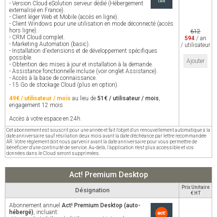
- Version Cloud eSolution serveur dédié (Hébergement
externalisé en France).
- Client léger Web et Mobile (accès en ligne).
- Client Windows pour une utilisation en mode déconnecté (accès
hors ligne).
612
- CRM Cloud complet.
594
/ an
- Marketing Automation (basic).
/ utilisateur
- Installation d'extensions et de développement spécifiques
possible.
Ajouter
- Obtention des mises à jour et installation à la demande.
- Assistance fonctionnelle incluse (voir onglet Assistance).
- Accès à la base de connaissance.
- 15 Go de stockage Cloud (plus en option).
49€ / utilisateur / mois
au lieu de
51€ / utilisateur / mois
,
engagement 12 mois
Accès à votre espace en 24h.
Cet abonnement est souscrit pour une année et fait l'objet d'un renouvellement automatique à la
date anniversaire sauf résiliation deux mois avant la date d'échéance par lettre recommandée
AR. Votre règlement doit nous parvenir avant la date anniversaire pour vous permettre de
bénéficier d'une continuité de service. Au-delà, l’application n'est plus accessible et vos
données dans le Cloud seront supprimées.
Act! Premium Desktop
Prix Unitaire
Désignation
€ HT
Abonnement annuel
Act! Premium Desktop (auto-
hébergé)
, incluant: